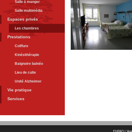
Salle à manger
Salle multimédia
Espaces privés
Les chambres
Prestations
Coiffure
Kinésithérapie
Baignoire balnéo
Lieu de culte
Unité Alzheimer
Vie pratique
Services
EHPAD L'Age 