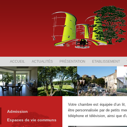
ACCUEIL
ACTUALITÉS
PRÉSENTATION
ETABLISSEMENT
Votre chambre est équipée d’un lit, 
être personnalisée par de petits m
Admission
téléphone et télévision, ainsi que 
Espaces de vie communs