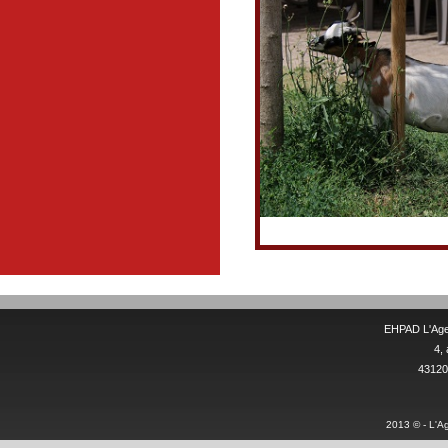
EHPAD L'Age 
4,
43120 
2013 © - L'Ag