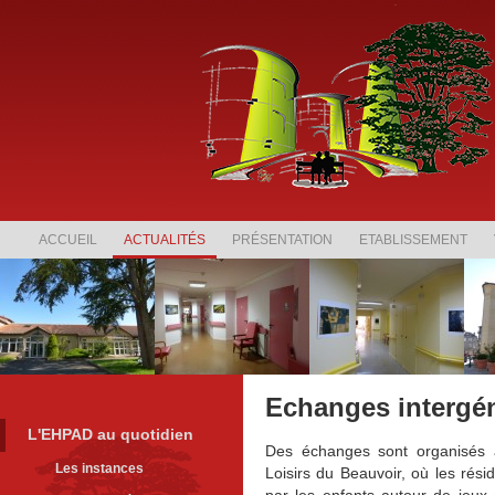
ACCUEIL
ACTUALITÉS
PRÉSENTATION
ETABLISSEMENT
Echanges intergé
L'EHPAD au quotidien
Des échanges sont organisés 
Les instances
Loisirs du Beauvoir, où les résid